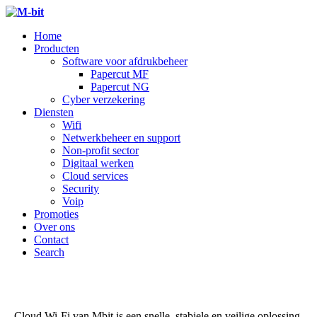
Home
Producten
Software voor afdrukbeheer
Papercut MF
Papercut NG
Cyber verzekering
Diensten
Wifi
Netwerkbeheer en support
Non-profit sector
Digitaal werken
Cloud services
Security
Voip
Promoties
Over ons
Contact
Search
Cloud Wi-Fi van Mbit is een snelle, stabiele en veilige oplossing.